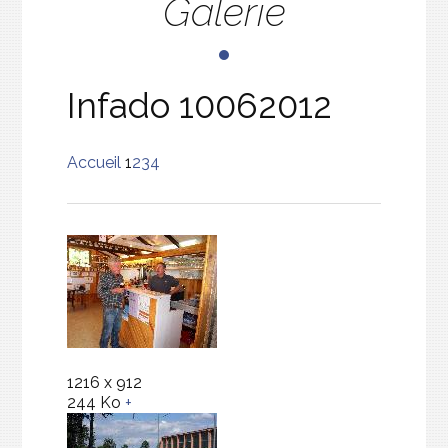
Galerie
Infado 10062012
Accueil
1
2
3
4
1216 x 912
244 Ko
+