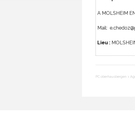
A MOLSHEIM EN D
Mail: e.chedo
Lieu :
MOLSHEI
PC oberhausbergen
>
Ag