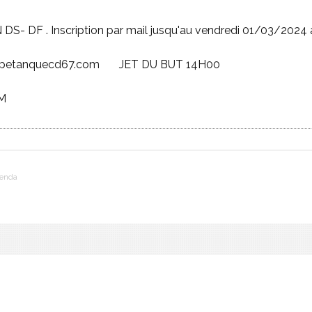
S- DF . Inscription par mail jusqu'au vendredi 01/03/202
z@petanquecd67.com JET DU BUT 14H00
M
enda